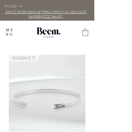
PLN (zł)
ZAPISZ SIĘ DO NEWSLETTERA I OTRZYMAJ 10% ZNIŻKI
NA PIERWSZE ZAKUPY.
ME
NU
ENGRAVE IT