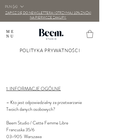
PLN (zł)
ZAPISZ SIĘ DO NEWSLETTERA I OTRZYMAJ 10% ZNIŻKI
NA PIERWSZE ZAKUPY.
ME
NU
POLITYKA PRYWATNOŚCI
1. INFORMACJE OGÓLNE
– Kto jest odpowiedzialny za przetwarzanie
Twoich danych osobowych?
Beem Studio / Cette Femme Libre
Francuska 35/6
03-905 Warszawa