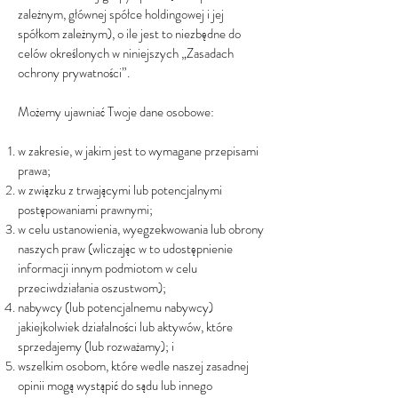
zależnym, głównej spółce holdingowej i jej
spółkom zależnym), o ile jest to niezbędne do
celów określonych w niniejszych „Zasadach
ochrony prywatności”.
Możemy ujawniać Twoje dane osobowe:
w zakresie, w jakim jest to wymagane przepisami
prawa;
w związku z trwającymi lub potencjalnymi
postępowaniami prawnymi;
w celu ustanowienia, wyegzekwowania lub obrony
naszych praw (wliczając w to udostępnienie
informacji innym podmiotom w celu
przeciwdziałania oszustwom);
nabywcy (lub potencjalnemu nabywcy)
jakiejkolwiek działalności lub aktywów, które
sprzedajemy (lub rozważamy); i
wszelkim osobom, które wedle naszej zasadnej
opinii mogą wystąpić do sądu lub innego