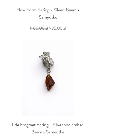
Flow Form Earing - Silver. Beem x
Szmydtke
Regularna cena
Cena rabatowa
1100,00 zł
935,00 zł
PTU w tym
Tide Fragmet Earing - Silver and amber.
Beem x Szmydtke