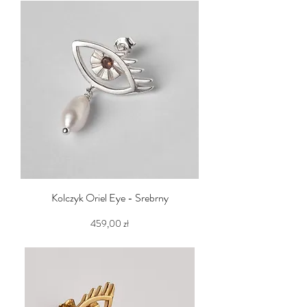
Kolczyk Oriel Eye - Srebrny
Cena
459,00 zł
PTU w tym