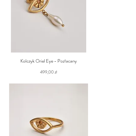
Kolczyk Oriel Eye - Pozłacany
Cena
499,00 zł
PTU w tym