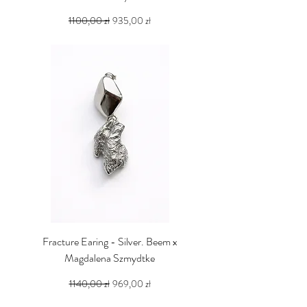
Regularna cena
Cena rabatowa
1100,00 zł
935,00 zł
PTU w tym
Fracture Earing - Silver. Beem x
Magdalena Szmydtke
Regularna cena
Cena rabatowa
1140,00 zł
969,00 zł
PTU w tym