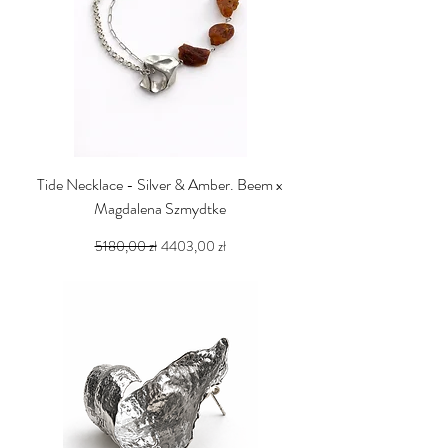
Tide Necklace - Silver & Amber. Beem x
Magdalena Szmydtke
Regularna cena
Cena rabatowa
5180,00 zł
4403,00 zł
PTU w tym