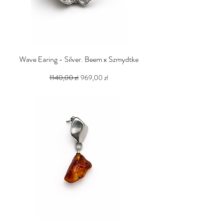
Wave Earing - Silver. Beem x Szmydtke
Regularna cena
Cena rabatowa
1140,00 zł
969,00 zł
PTU w tym