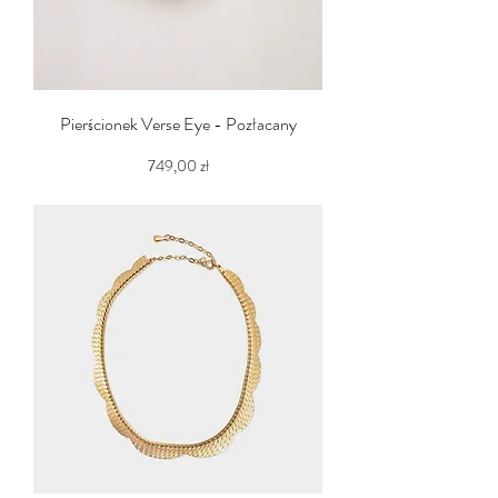
Pierścionek Verse Eye - Pozłacany
Cena
749,00 zł
PTU w tym