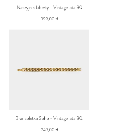
Naszyjnik Liberty - Vintage lata 80
Cena
399,00 zł
PTU w tym
Bransoletka Soho - Vintage lata 80.
Cena
249,00 zł