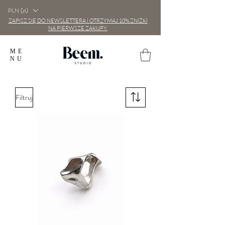
PLN (zł)
ZAPISZ SIĘ DO NEWSLETTERA I OTRZYMAJ 10% ZNIŻKI
NA PIERWSZE ZAKUPY.
ME
NU
Filtruj