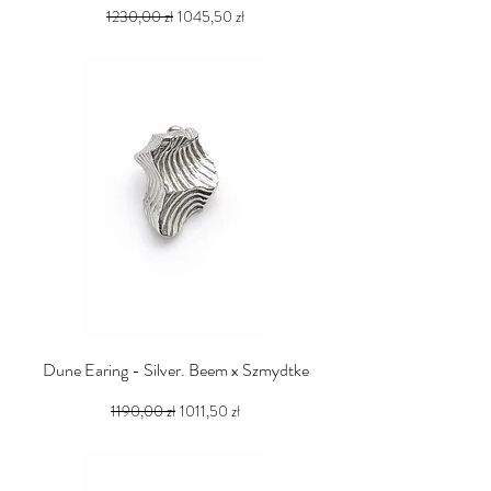
Regularna cena
Cena rabatowa
1230,00 zł
1045,50 zł
PTU w tym
Dune Earing - Silver. Beem x Szmydtke
Regularna cena
Cena rabatowa
1190,00 zł
1011,50 zł
PTU w tym