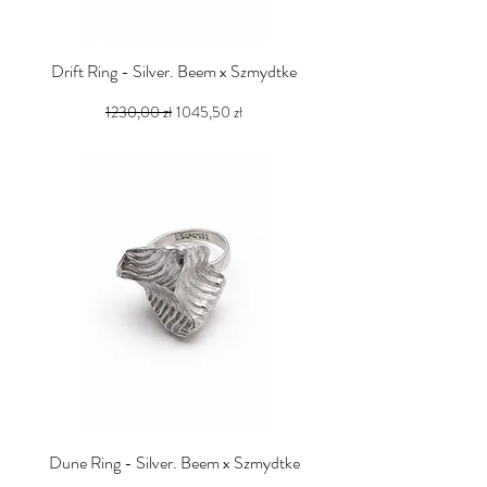
Drift Ring - Silver. Beem x Szmydtke
Regularna cena
Cena rabatowa
1230,00 zł
1045,50 zł
PTU w tym
Dune Ring - Silver. Beem x Szmydtke