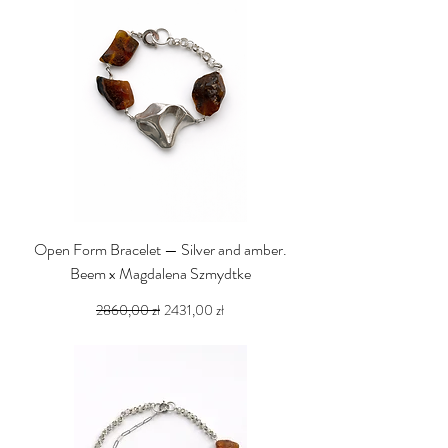
Open Form Bracelet — Silver and amber.
Beem x Magdalena Szmydtke
Regularna cena
Cena rabatowa
2860,00 zł
2431,00 zł
PTU w tym