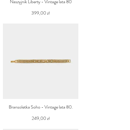
Naszyjnik Liberty - Vintage lata 80
Cena
399,00 zł
PTU w tym
Bransoletka Soho - Vintage lata 80.
Cena
249,00 zł
PTU w tym