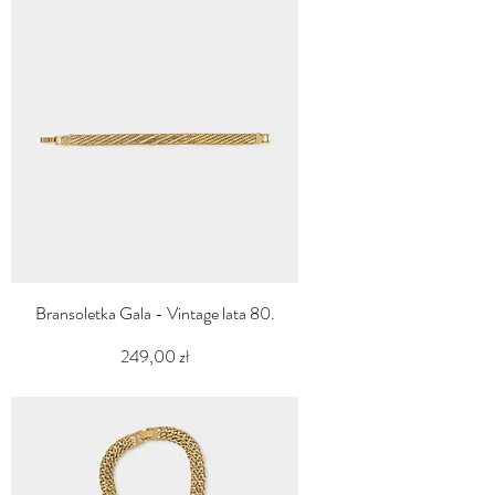
Bransoletka Gala - Vintage lata 80.
Cena
249,00 zł
PTU w tym