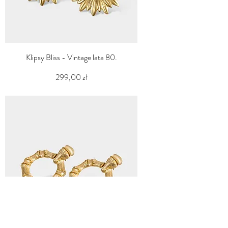
Klipsy Bliss - Vintage lata 80.
Cena
299,00 zł
PTU w tym