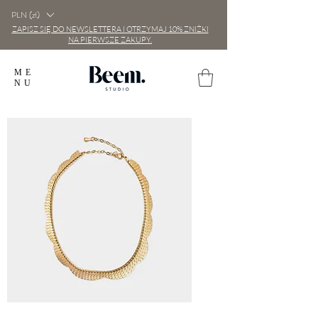
PLN (zł)
ZAPISZ SIĘ DO NEWSLETTERA I OTRZYMAJ 10% ZNIŻKI
NA PIERWSZE ZAKUPY.
ME
NU