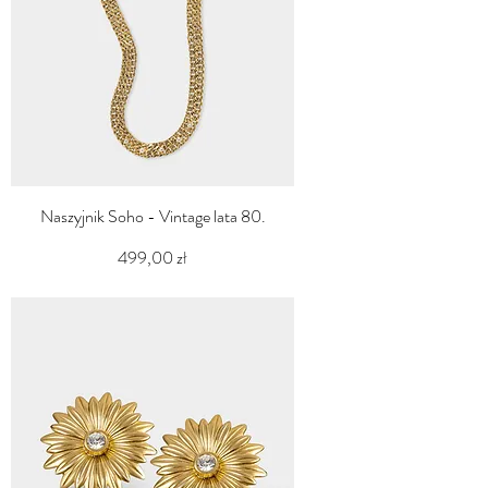
Naszyjnik Soho - Vintage lata 80.
Cena
499,00 zł
PTU w tym