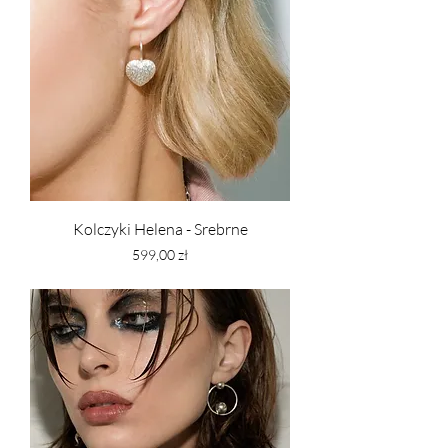
Kolczyki Helena - Srebrne
Cena
599,00 zł
PTU w tym