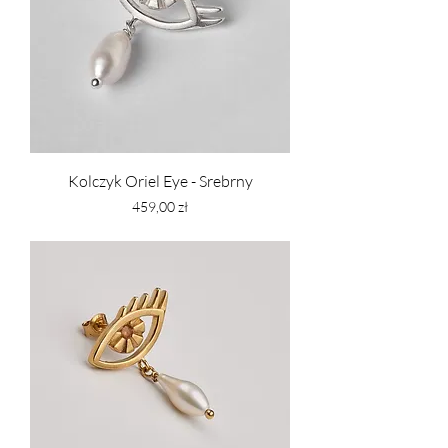
Kolczyk Oriel Eye - Srebrny
Cena
459,00 zł
PTU w tym