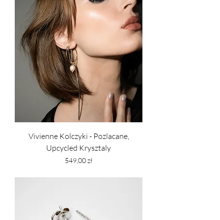
Vivienne Kolczyki - Pozlacane,
Upcycled Krysztaly
Cena
549,00 zł
PTU w tym