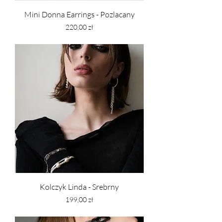
Mini Donna Earrings - Pozlacany
Cena
220,00 zł
PTU w tym
Kolczyk Linda - Srebrny
Cena
199,00 zł
PTU w tym