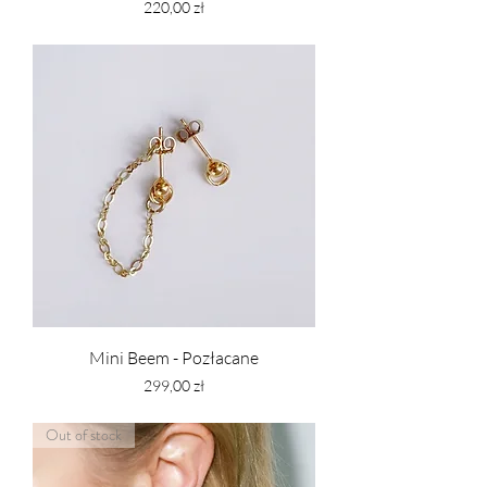
Cena
220,00 zł
PTU w tym
Mini Beem - Pozłacane
Cena
299,00 zł
PTU w tym
Out of stock