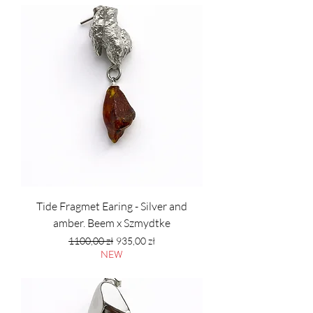
Tide Fragmet Earing - Silver and
amber. Beem x Szmydtke
Regularna cena
Cena rabatowa
1100,00 zł
935,00 zł
NEW
PTU w tym