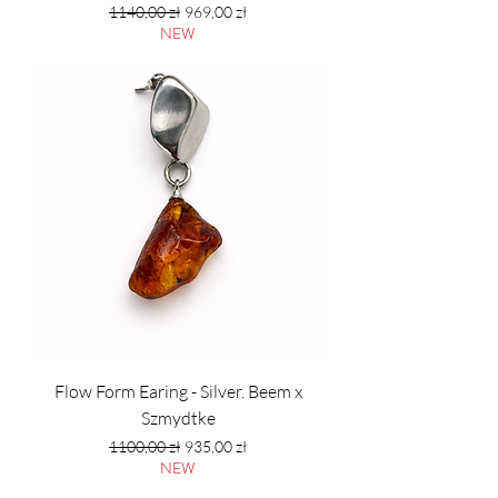
Regularna cena
Cena rabatowa
1140,00 zł
969,00 zł
NEW
PTU w tym
Flow Form Earing - Silver. Beem x
Szmydtke
Regularna cena
Cena rabatowa
1100,00 zł
935,00 zł
NEW
PTU w tym