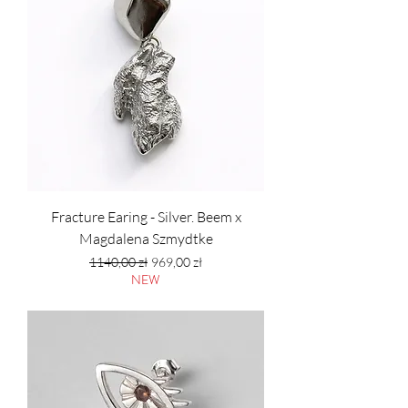
Fracture Earing - Silver. Beem x
Magdalena Szmydtke
Regularna cena
Cena rabatowa
1140,00 zł
969,00 zł
NEW
PTU w tym