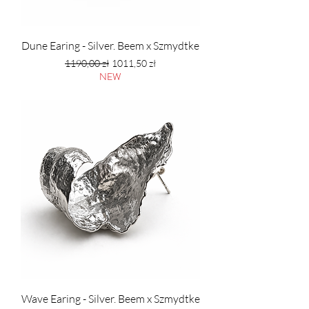
Dune Earing - Silver. Beem x Szmydtke
Regularna cena
Cena rabatowa
1190,00 zł
1011,50 zł
NEW
PTU w tym
Wave Earing - Silver. Beem x Szmydtke