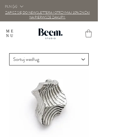
PLN (zł)
ZAPISZ SIĘ DO NEWSLETTERA I OTRZYMAJ 10% ZNIŻKI
NA PIERWSZE ZAKUPY.
ME
NU