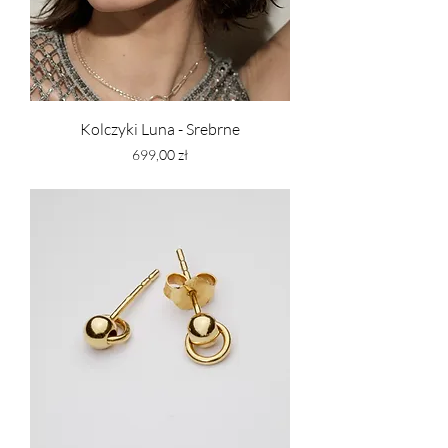
Kolczyki Luna - Srebrne
Cena
699,00 zł
PTU w tym