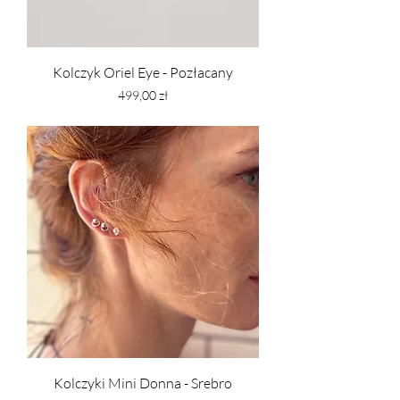
Kolczyk Oriel Eye - Pozłacany
Cena
499,00 zł
PTU w tym
Kolczyki Mini Donna - Srebro