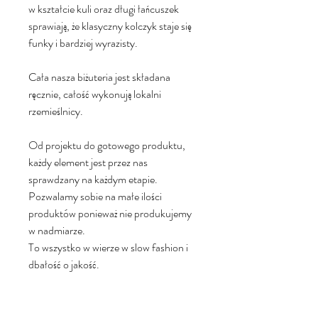
w kształcie kuli oraz długi łańcuszek
sprawiają, że klasyczny kolczyk staje się
funky i bardziej wyrazisty.
Cała nasza biżuteria jest składana
ręcznie, całość wykonują lokalni
rzemieślnicy.
Od projektu do gotowego produktu,
każdy element jest przez nas
sprawdzany na każdym etapie.
Pozwalamy sobie na małe ilości
produktów ponieważ nie produkujemy
w nadmiarze.
To wszystko w wierze w slow fashion i
dbałość o jakość.
Materiał