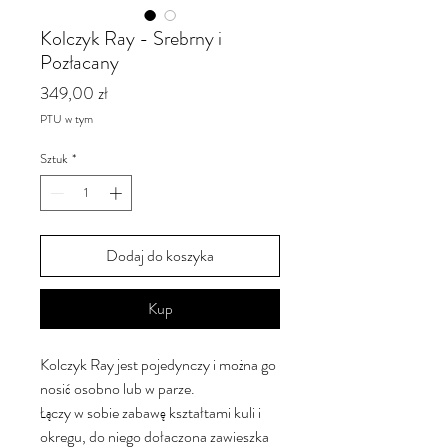
Kolczyk Ray - Srebrny i
Pozłacany
Cena
349,00 zł
PTU w tym
Sztuk
*
Dodaj do koszyka
Kup
Kolczyk Ray jest pojedynczy i można go
nosić osobno lub w parze.
Łączy w sobie zabawę kształtami kuli i
okregu, do niego dołaczona zawieszka