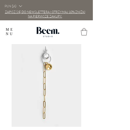
PLN (zł)
ZAPISZ SIĘ DO NEWSLETTERA I OTRZYMAJ 10% ZNIŻKI
NA PIERWSZE ZAKUPY.
ME
NU