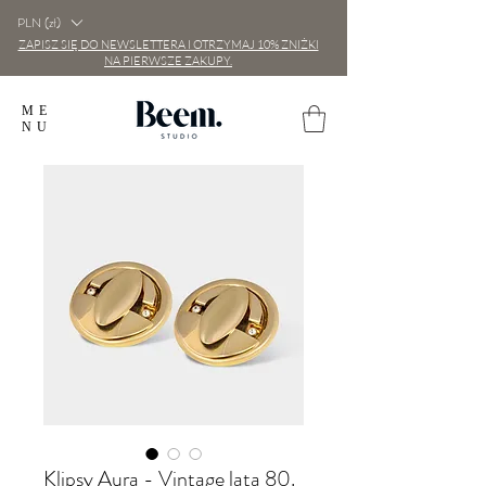
PLN (zł)
ZAPISZ SIĘ DO NEWSLETTERA I OTRZYMAJ 10% ZNIŻKI
NA PIERWSZE ZAKUPY.
ME
NU
Klipsy Aura - Vintage lata 80.