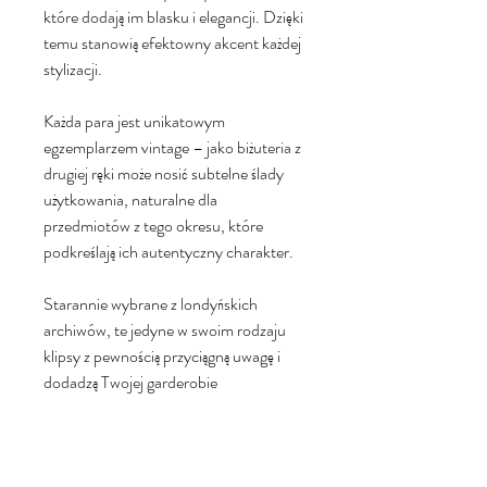
które dodają im blasku i elegancji. Dzięki
temu stanowią efektowny akcent każdej
stylizacji.
Każda para jest unikatowym
egzemplarzem vintage – jako biżuteria z
drugiej ręki może nosić subtelne ślady
użytkowania, naturalne dla
przedmiotów z tego okresu, które
podkreślają ich autentyczny charakter.
Starannie wybrane z londyńskich
archiwów, te jedyne w swoim rodzaju
klipsy z pewnością przyciągną uwagę i
dodadzą Twojej garderobie
wyjątkowego, retro charakteru.
Nie przegap okazji, by posiadać mały
fragment historii w postaci tej