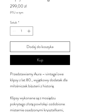
Cena
299,00 zł
PTU w tym
Sztuk
*
Dodaj do koszyka
Kup
Przedstawiamy Aura – vintage’owe
klipsy z lat 80., wyjątkowy dodatek dla
miłośniczek biżuterii z historią.
Klipsy wykonane są z mosiądzu
pokrytego złotą powłoką i ozdobione
misternie osadzonymi kryształkami,