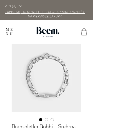
PLN (zł)
ZAPISZ SIĘ DO NEWSLETTERA I OTRZYMAJ 10% ZNIŻKI
NA PIERWSZE ZAKUPY.
ME
NU
Bransoletka Bobbi - Srebrna