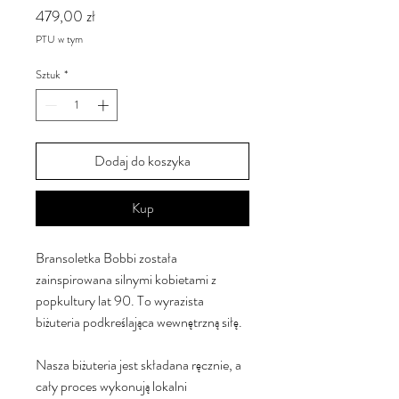
Cena
479,00 zł
PTU w tym
Sztuk
*
Dodaj do koszyka
Kup
Bransoletka Bobbi została
zainspirowana silnymi kobietami z
popkultury lat 90. To wyrazista
biżuteria podkreślająca wewnętrzną siłę.
Nasza biżuteria jest składana ręcznie, a
cały proces wykonują lokalni