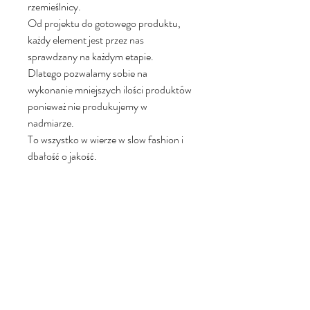
rzemieślnicy.
Od projektu do gotowego produktu,
każdy element jest przez nas
sprawdzany na każdym etapie.
Dlatego pozwalamy sobie na
wykonanie mniejszych ilości produktów
ponieważ nie produkujemy w
nadmiarze.
To wszystko w wierze w slow fashion i
dbałość o jakość.
Materiał
Całość została starannie wykonana ręcznie
Wymiary
ze srebra próby 925.
Regulowany rozmiar do długości 19 cm.
Dostawa