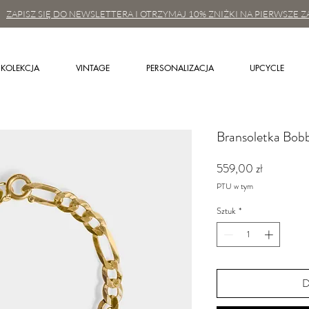
ZAPISZ SIĘ DO NEWSLETTERA I OTRZYMAJ 10% ZNIŻKI NA PIERWSZE Z
KOLEKCJA
VINTAGE
PERSONALIZACJA
UPCYCLE
Bransoletka Bobb
Cena
559,00 zł
PTU w tym
Sztuk
*
D