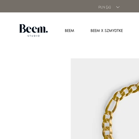
PLN (zł)
BEEM
BEEM X SZMYDTKE