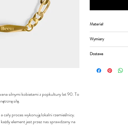
Materiał
Całość została starannie
Wymiary
pozłacana 24-karatowym
Regulowany rozmiar do d
Dostawa
Ponieważ nie tworzymy n
może być realizowany od
wana silnymi kobietami z popkultury lat 90. To
nętrzną siłę.
, a cały proces wykonują lokalni rzemieślnicy.
każdy element jest przez nas sprawdzany na