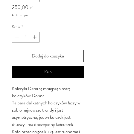
Cena
250,00 zł
PTU w tym
Sztuk
*
Dodaj do koszyka
Kup
Kolczyki Demi są mniejszą siostrą
kolczyków Donna.
Ta para delikatnych kolczyków łączy w
sobie najnowsze trendy i jest
asymetryczna, jeden kolczyk jest
dłuższy i ma doczepiony łańcuszek.
Koło przecinające kulkę jest ruchome i