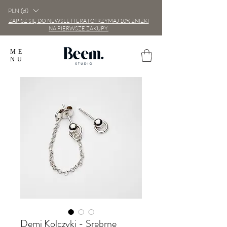
PLN (zł)
ZAPISZ SIĘ DO NEWSLETTERA I OTRZYMAJ 10% ZNIŻKI
NA PIERWSZE ZAKUPY.
ME
NU
Demi Kolczyki - Srebrne