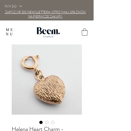
PLN (zł)
ZAPISZ SIĘ DO NEWSLETTERA I OTRZYMAJ 10% ZNIŻKI
NA PIERWSZE ZAKUPY.
ME
NU
Helena Heart Charm -