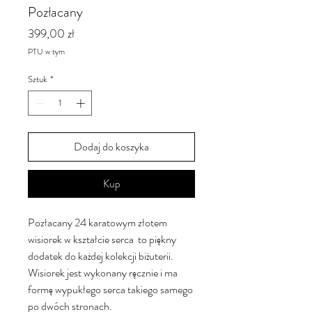
Pozłacany
Cena
399,00 zł
PTU w tym
Sztuk
*
Dodaj do koszyka
Kup
Pozłacany 24 karatowym złotem
wisiorek w kształcie serca to piękny
dodatek do każdej kolekcji biżuterii.
Wisiorek jest wykonany ręcznie i ma
formę wypukłego serca takiego samego
po dwóch stronach.