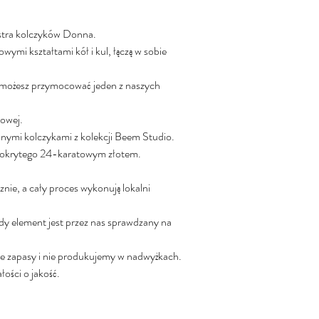
stra kolczyków Donna.
wymi kształtami kół i kul, łączą w sobie
 możesz przymocować jeden z naszych
łowej.
nnymi kolczykami z kolekcji Beem Studio.
pokrytego 24-karatowym złotem.
cznie, a cały proces wykonują lokalni
dy element jest przez nas sprawdzany na
e zapasy i nie produkujemy w nadwyżkach.
ości o jakość.