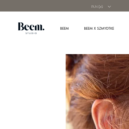
PLN (zł)
BEEM
BEEM X SZMYDTKE