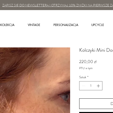
ZAPISZ SIĘ DO NEWSLETTERA I OTRZYMAJ 10% ZNIŻKI NA PIERWSZE Z
KOLEKCJA
VINTAGE
PERSONALIZACJA
UPCYCLE
Kolczyki Mini Do
Cena
220,00 zł
PTU w tym
Sztuk
*
D