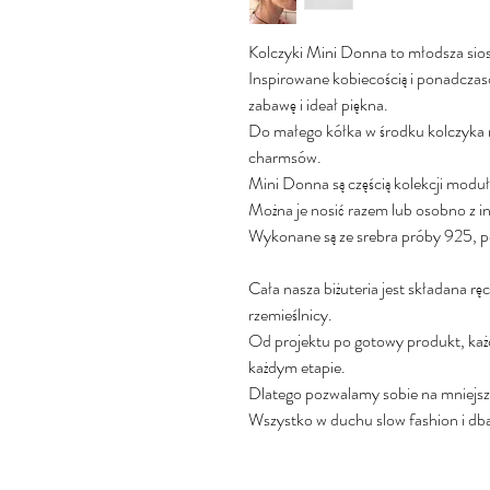
Kolczyki Mini Donna to młodsza sio
Inspirowane kobiecością i ponadczaso
zabawę i ideał piękna.
Do małego kółka w środku kolczyka
charmsów.
Mini Donna są częścią kolekcji modu
Można je nosić razem lub osobno z i
Wykonane są ze srebra próby 925, 
Cała nasza biżuteria jest składana rę
rzemieślnicy.
Od projektu po gotowy produkt, każ
każdym etapie.
Dlatego pozwalamy sobie na mniejsz
Wszystko w duchu slow fashion i dbał