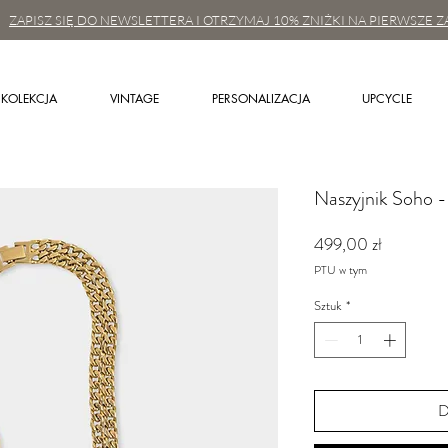
ZAPISZ SIĘ DO NEWSLETTERA I OTRZYMAJ 10% ZNIŻKI NA PIERWSZE Z
KOLEKCJA
VINTAGE
PERSONALIZACJA
UPCYCLE
Naszyjnik Soho -
Cena
499,00 zł
PTU w tym
Sztuk
*
D