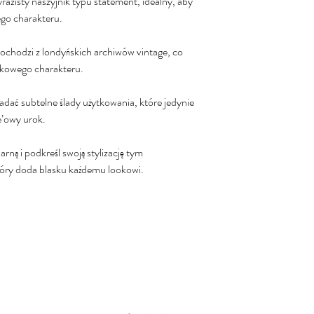
razisty naszyjnik typu statement, idealny, aby
ego charakteru.
ochodzi z londyńskich archiwów vintage, co
ątkowego charakteru.
siadać subtelne ślady użytkowania, które jedynie
e’owy urok.
ną i podkreśl swoją stylizację tym
tóry doda blasku każdemu lookowi.