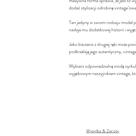
masywna forma sprawia, że jest to wy
dodać stylizacji odrobinę vintage’ow
Ten jedyny w swoim rodzaju model p
nadaje mu dodatkowej historii i wyj
Jako biżuteria z drugiej ręki może po
podkreślają jego autentyczny, vintag
Wybierz odpowiedzialną modę cyrkular
wyjątkowym naszyjnikiem vintage, k
Wysyłka & Zwroty