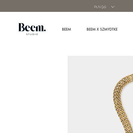
PLN (zł)
BEEM
BEEM X SZMYDTKE