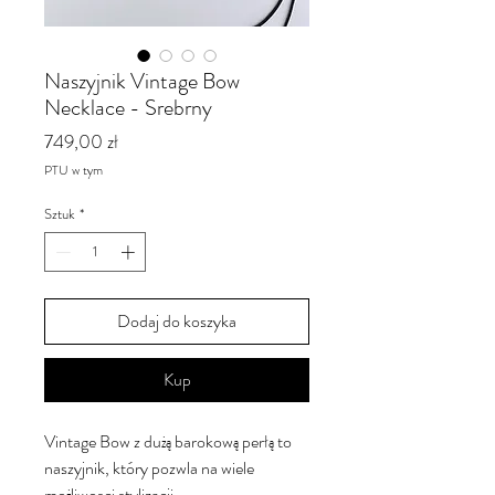
Naszyjnik Vintage Bow
Necklace - Srebrny
Cena
749,00 zł
PTU w tym
Sztuk
*
Dodaj do koszyka
Kup
Vintage Bow z dużą barokową perłą to
naszyjnik, który pozwla na wiele
możliwosci stylizacji.