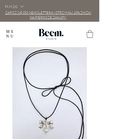
PLN (zł)
ZAPISZ SIĘ DO NEWSLETTERA I OTRZYMAJ 10% ZNIŻKI
NA PIERWSZE ZAKUPY.
ME
NU