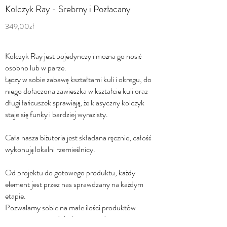
Kolczyk Ray - Srebrny i Pozłacany
349,00zł
Kolczyk Ray jest pojedynczy i można go nosić
osobno lub w parze.
Łączy w sobie zabawę kształtami kuli i okregu, do
niego dołaczona zawieszka w kształcie kuli oraz
długi łańcuszek sprawiają, że klasyczny kolczyk
staje się funky i bardziej wyrazisty.
Cała nasza biżuteria jest składana ręcznie, całość
wykonują lokalni rzemieślnicy.
Od projektu do gotowego produktu, każdy
element jest przez nas sprawdzany na każdym
etapie.
Pozwalamy sobie na małe ilości produktów
ponieważ nie produkujemy w nadmiarze.