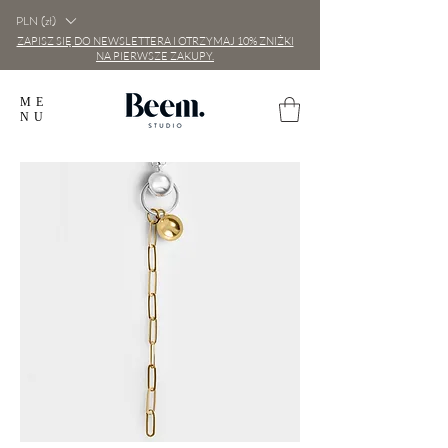
PLN (zł)
ZAPISZ SIĘ DO NEWSLETTERA I OTRZYMAJ 10% ZNIŻKI
NA PIERWSZE ZAKUPY.
ME
NU