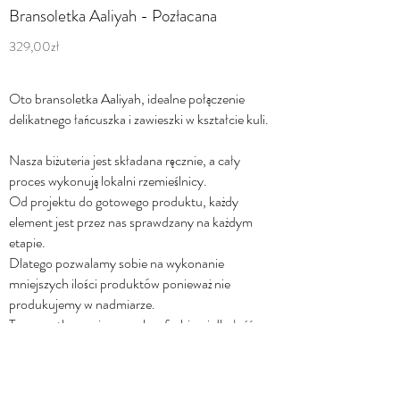
Bransoletka Aaliyah - Pozłacana
329,00zł
Oto bransoletka Aaliyah, idealne połączenie
delikatnego łańcuszka i zawieszki w kształcie kuli.
Nasza biżuteria jest składana ręcznie, a cały
proces wykonują lokalni rzemieślnicy.
Od projektu do gotowego produktu, każdy
element jest przez nas sprawdzany na każdym
etapie.
Dlatego pozwalamy sobie na wykonanie
mniejszych ilości produktów ponieważ nie
produkujemy w nadmiarze.
To wszystko w wierze w slow fashion i dbałość o
jakość.