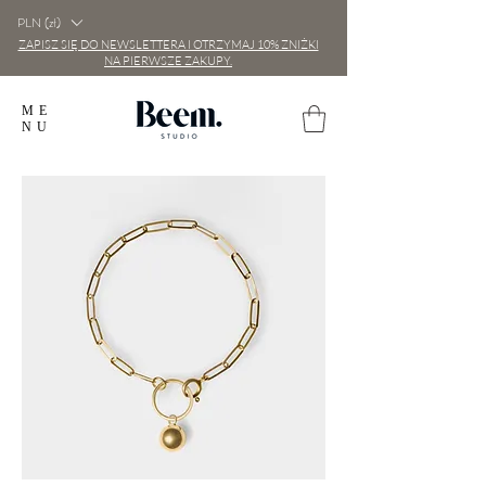
PLN (zł)
ZAPISZ SIĘ DO NEWSLETTERA I OTRZYMAJ 10% ZNIŻKI
NA PIERWSZE ZAKUPY.
ME
NU