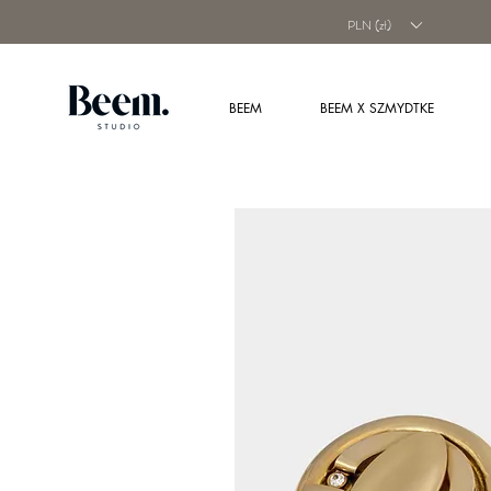
PLN (zł)
BEEM
BEEM X SZMYDTKE