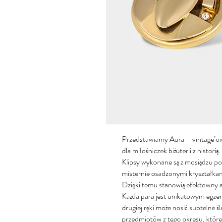
Przedstawiamy Aura – vintage’owe
dla miłośniczek biżuterii z historią.
Klipsy wykonane są z mosiądzu po
misternie osadzonymi kryształkami
Dzięki temu stanowią efektowny ak
Każda para jest unikatowym egzem
drugiej ręki może nosić subtelne ś
przedmiotów z tego okresu, które