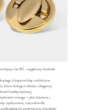
 klipsy z lat 80., wyjątkowy dodatek
krytego złotą powłoką i ozdobione
, które dodają im blasku i elegancji.
cent każdej stylizacji.
plarzem vintage – jako biżuteria z
lady użytkowania, naturalne dla
 podkreślają ich autentyczny charakter.