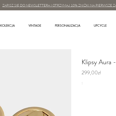
ZAPISZ SIĘ DO NEWSLETTERA I OTRZYMAJ 10% ZNIŻKI NA PIERWSZE Z
KOLEKCJA
VINTAGE
PERSONALIZACJA
UPCYCLE
Klipsy Aura -
299,00zł
1