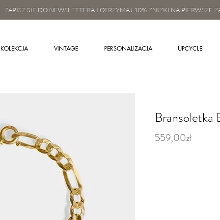
ZAPISZ SIĘ DO NEWSLETTERA I OTRZYMAJ 10% ZNIŻKI NA PIERWSZE Z
KOLEKCJA
VINTAGE
PERSONALIZACJA
UPCYCLE
Bransoletka 
559,00zł