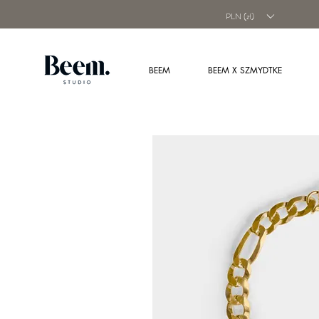
PLN (zł)
BEEM
BEEM X SZMYDTKE