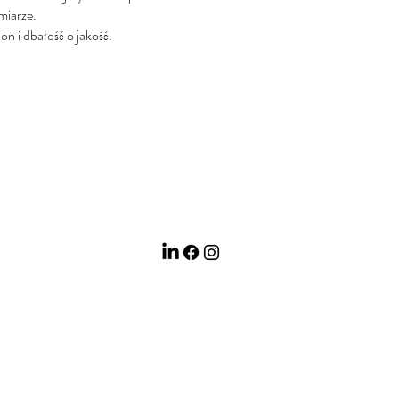
miarze.
on i dbałość o jakość.