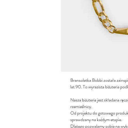
Bransoletka Bobbi została zainsp
lat 90. To wyrazista biżuteria pod
Nasza biżuteria jest składana ręcz
rzemieślnicy.
Od projektu do gotowego produkt
sprawdzany na każdym etapie.
Dlatego pozwalamy sobie na wyko