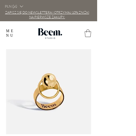
PLN (zł)
ZAPISZ SIĘ DO NEWSLETTERA I OTRZYMAJ 10% ZNIŻKI
NA PIERWSZE ZAKUPY.
ME
NU