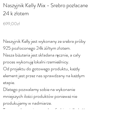
Naszyjnik Kelly Mix - Srebro pozłacane
24 k złotem
699,00zł
Naszyjnik Kelly jest wykonany ze srebra próby
925 pozłoconego 24k żółtym złotem.
Nasza biżuteria jest składana ręcznie, a cały
proces wykonują lokalni rzemieślnicy.
Od projektu do gotowego produktu, każdy
element jest przez nas sprawdzany na każdym
etapie.
Dlatego pozwalamy sobie na wykonanie
mniejszych ilości produktów ponieważ nie
produkujemy w nadmiarze.
To wszystko w wierze w slow fashion i dbałość o
jakość.