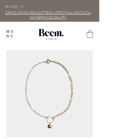
PLN (zł)
ZAPISZ SIĘ DO NEWSLETTERA I OTRZYMAJ 10% ZNIŻKI
NA PIERWSZE ZAKUPY.
ME
NU