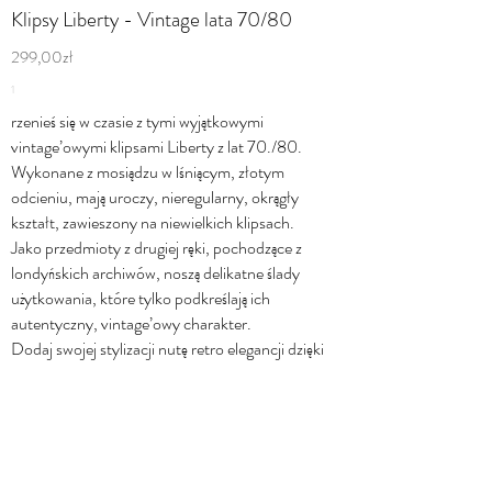
Klipsy Liberty - Vintage lata 70/80
299,00zł
1
rzenieś się w czasie z tymi wyjątkowymi
vintage’owymi klipsami Liberty z lat 70./80.
Wykonane z mosiądzu w lśniącym, złotym
odcieniu, mają uroczy, nieregularny, okrągły
kształt, zawieszony na niewielkich klipsach.
Jako przedmioty z drugiej ręki, pochodzące z
londyńskich archiwów, noszą delikatne ślady
użytkowania, które tylko podkreślają ich
autentyczny, vintage’owy charakter.
Dodaj swojej stylizacji nutę retro elegancji dzięki
tym unikatowym klipsom.
Wysyłka & Zwroty
Polityka prywatności
Zamówienia & Płatności