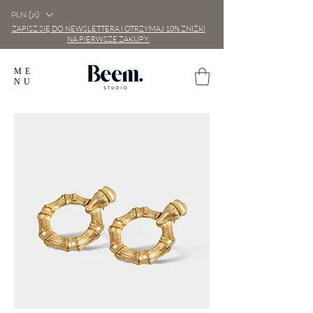
PLN (zł)
ZAPISZ SIĘ DO NEWSLETTERA I OTRZYMAJ 10% ZNIŻKI
NA PIERWSZE ZAKUPY.
ME
NU