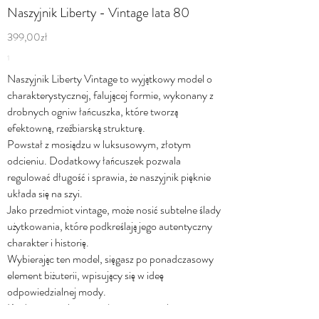
Naszyjnik Liberty - Vintage lata 80
399,00zł
1
Naszyjnik Liberty Vintage to wyjątkowy model o
charakterystycznej, falującej formie, wykonany z
drobnych ogniw łańcuszka, które tworzą
efektowną, rzeźbiarską strukturę.
Powstał z mosiądzu w luksusowym, złotym
odcieniu. Dodatkowy łańcuszek pozwala
regulować długość i sprawia, że naszyjnik pięknie
układa się na szyi.
Jako przedmiot vintage, może nosić subtelne ślady
użytkowania, które podkreślają jego autentyczny
charakter i historię.
Wybierając ten model, sięgasz po ponadczasowy
element biżuterii, wpisujący się w ideę
odpowiedzialnej mody.
Każdy egzemplarz został starannie wybrany z