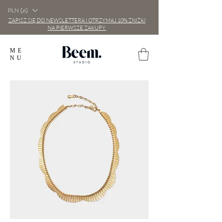
PLN (zł)
ZAPISZ SIĘ DO NEWSLETTERA I OTRZYMAJ 10% ZNIŻKI
NA PIERWSZE ZAKUPY.
ME
NU