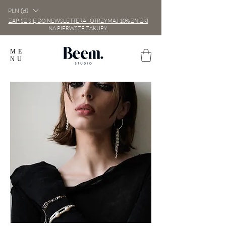
PLN (zł)
ZAPISZ SIĘ DO NEWSLETTERA I OTRZYMAJ 10% ZNIŻKI
NA PIERWSZE ZAKUPY.
ME
NU