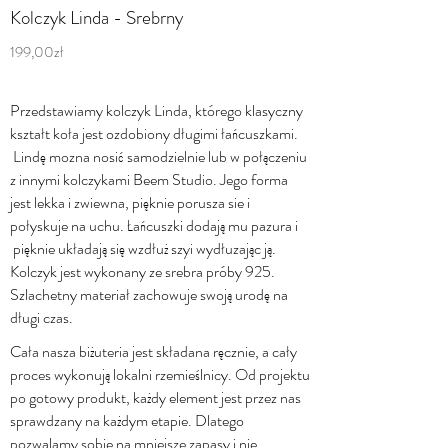
Kolczyk Linda - Srebrny
199,00zł
Przedstawiamy kolczyk Linda, którego klasyczny
kształt koła jest ozdobiony długimi łańcuszkami.
Lindę mozna nosić samodzielnie lub w połączeniu
z innymi kolczykami Beem Studio. Jego forma
jest lekka i zwiewna, pięknie porusza sie i
połyskuje na uchu. Łańcuszki dodają mu pazura i
pięknie układają się wzdłuż szyi wydłuzając ją.
Kolczyk jest wykonany ze srebra próby 925.
Szlachetny materiał zachowuje swoją urodę na
długi czas.
Cała nasza biżuteria jest składana ręcznie, a cały
proces wykonują lokalni rzemieślnicy. Od projektu
po gotowy produkt, każdy element jest przez nas
sprawdzany na każdym etapie. Dlatego
pozwalamy sobie na mniejsze zapasy i nie