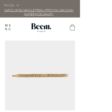
PLN (zł)
ZAPISZ SIĘ DO NEWSLETTERA I OTRZYMAJ 10% ZNIŻKI
NA PIERWSZE ZAKUPY.
ME
NU