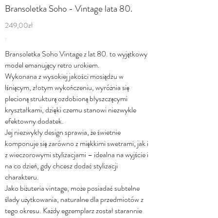
Bransoletka Soho - Vintage lata 80.
249,00zł
1
Bransoletka Soho Vintage z lat 80. to wyjątkowy
model emanujący retro urokiem.
Wykonana z wysokiej jakości mosiądzu w
lśniącym, złotym wykończeniu, wyróżnia się
plecioną strukturą ozdobioną błyszczącymi
kryształkami, dzięki czemu stanowi niezwykle
efektowny dodatek.
Jej niezwykły design sprawia, że świetnie
komponuje się zarówno z miękkimi swetrami, jak i
z wieczorowymi stylizacjami – idealna na wyjście i
na co dzień, gdy chcesz dodać stylizacji
charakteru.
Jako biżuteria vintage, może posiadać subtelne
ślady użytkowania, naturalne dla przedmiotów z
tego okresu. Każdy egzemplarz został starannie